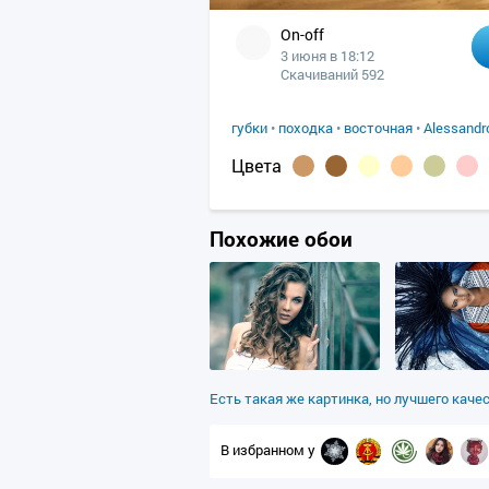
On-off
3 июня в 18:12
Скачиваний 592
губки
•
походка
•
восточная
•
Alessandro
Цвета
Похожие обои
Есть такая же картинка, но лучшего каче
В избранном у