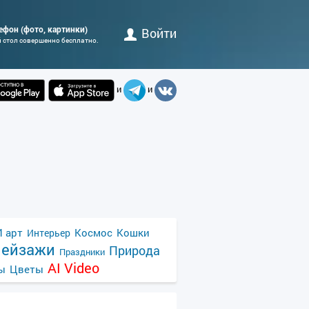
елефон (фото, картинки)
Войти
й стол совершенно бесплатно.
и
и
 арт
Космос
Кошки
Интерьер
ейзажи
Природа
Праздники
AI Video
ы
Цветы