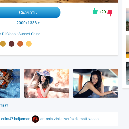
+29
Скачать
2000x1333
 Di Cicco
•
Sunset China
ства?
eriks47
boljurman
antonio-zini
silverfoxdk
mottivacao