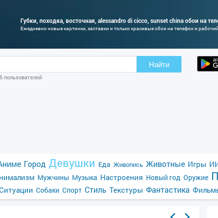
Губки, походка, восточная, alessandro di cicco, sunset china обои на т
Ежедневно новые картинки, заставки и только красивые обои на телефон и рабочи
Найти
05 пользователей
Девушки
Аниме
Город
Животные
Игры
ИИ
Еда
Живопись
П
нимализм
Настроения
Мужчины
Музыка
Новый год
Оружие
Стиль
Фантастика
Ситуации
Текстуры
Фильм
Собаки
Спорт