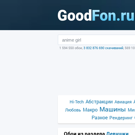
1 594 550 обои,
3 832 876 690 скачиваний
, 569 1
Абстракции
Hi-Tech
Авиация
Машины
Макро
Ми
Любовь
Разное
Рендеринг
Обои из раздела
Девушки