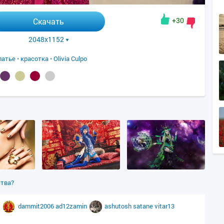
+30
Скачать
2048x1152
латье
•
красотка
•
Olivia Culpo
ства?
dammit2006
ad12zamin
ashutosh
satane
vitar13