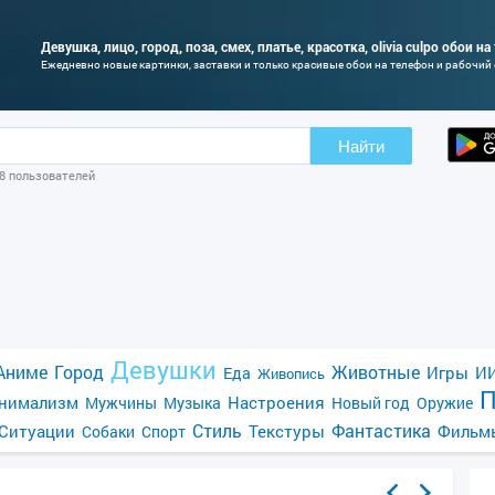
Девушка, лицо, город, поза, смех, платье, красотка, olivia culpo обои н
Ежедневно новые картинки, заставки и только красивые обои на телефон и рабочий
Найти
08 пользователей
Девушки
Аниме
Город
Животные
Игры
ИИ
Еда
Живопись
П
нимализм
Настроения
Мужчины
Музыка
Новый год
Оружие
Стиль
Фантастика
Ситуации
Текстуры
Фильм
Собаки
Спорт