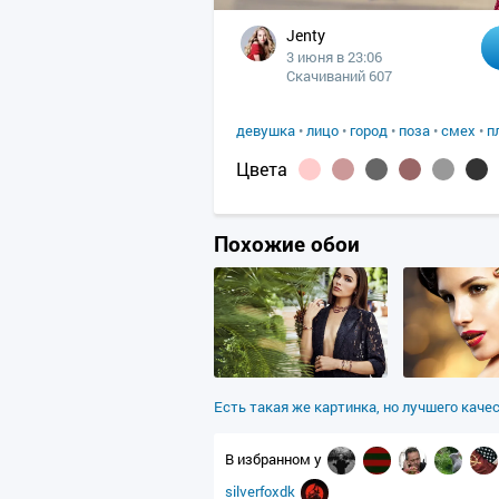
Jenty
3 июня в 23:06
Скачиваний 607
девушка
•
лицо
•
город
•
поза
•
смех
•
п
Цвета
Похожие обои
Есть такая же картинка, но лучшего каче
В избранном у
silverfoxdk