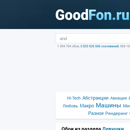
1 594 764 обои,
3 833 635 606 скачиваний
, 569 1
Абстракции
Hi-Tech
Авиация
Машины
Макро
Ми
Любовь
Разное
Рендеринг
Обои из раздела
Девушки