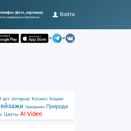
а телефон (фото, картинки)
Войти
 стол совершенно бесплатно.
и
и
 арт
Космос
Кошки
Интерьер
ейзажи
Природа
Праздники
AI Video
ы
Цветы