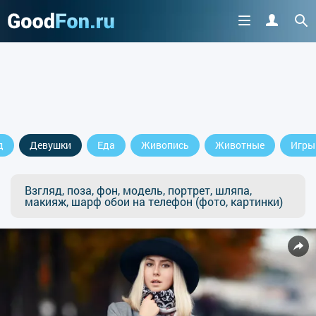
д
Девушки
Еда
Живопись
Животные
Игры
Взгляд, поза, фон, модель, портрет, шляпа,
макияж, шарф обои на телефон (фото, картинки)