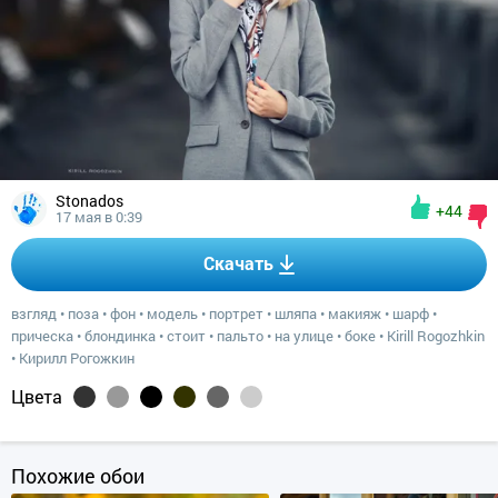
Stonados
+44
17 мая в 0:39
Скачать
взгляд
•
поза
•
фон
•
модель
•
портрет
•
шляпа
•
макияж
•
шарф
•
прическа
•
блондинка
•
стоит
•
пальто
•
на улице
•
боке
•
Kirill Rogozhkin
•
Кирилл Рогожкин
Цвета
Похожие обои