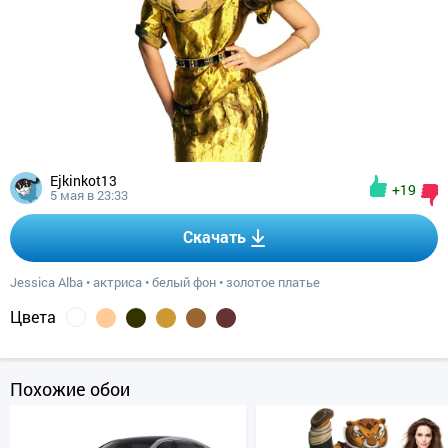
Ejkinkot13
+19
5 мая в 23:33
Скачать
Jessica Alba
•
актриса
•
белый фон
•
золотое платье
Цвета
Похожие обои