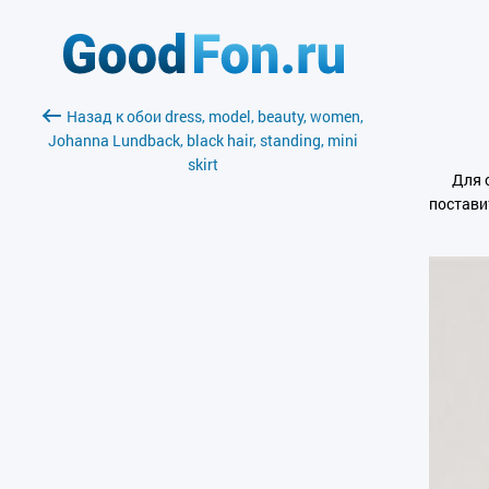
Назад к обои dress, model, beauty, women,
Johanna Lundback, black hair, standing, mini
skirt
Для 
постави