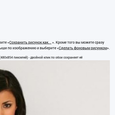
ите «
Сохранить рисунок как...
». Кроме того вы можете сразу
мыши по изображению и выберите «
Сделать фоновым рисунком
».
480x854 пикселей) - двойной клик по обои сохраняет её