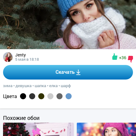
Jenty
+36
5 мая в 18:18
Скачать
зима
•
девушка
•
шапка
•
елка
•
шарф
Цвета
Похожие обои