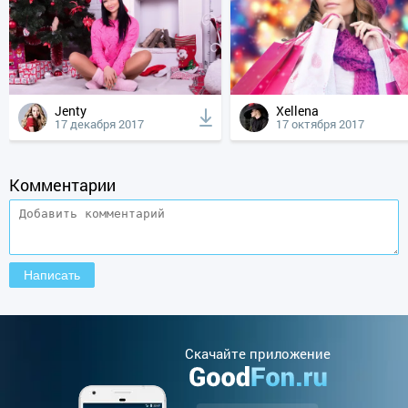
Jenty
Xellena
17 декабря 2017
17 октября 2017
Комментарии
Cкачайте приложение