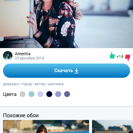
Amentia
+14
23 декабря 2014
Скачать
девушка
•
город
•
ветер
•
шатенка
Цвета
Похожие обои