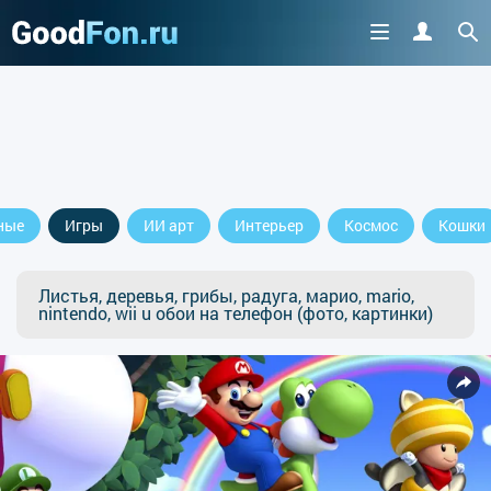
ные
Игры
ИИ арт
Интерьер
Космос
Кошки
Листья, деревья, грибы, радуга, марио, mario,
nintendo, wii u обои на телефон (фото, картинки)