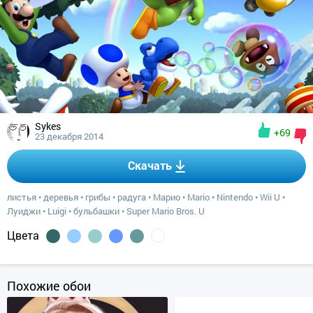
Sykes
+69
23 декабря 2014
Скачать
листья
•
деревья
•
грибы
•
радуга
•
Марио
•
Mario
•
Nintendo
•
Wii U
•
Луиджи
•
Luigi
•
бульбашки
•
Super Mario Bros. U
Цвета
Похожие обои