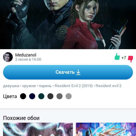
Meduzanol
+7
2 июня в 16:00
Скачать
девушка
•
оружие
•
парень
•
Resident Evil 2 (2019)
•
Resident evil 2
Цвета
Похожие обои