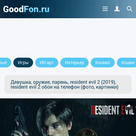
ные
Игры
ИИ арт
Интерьер
Космос
Кошки
Девушка, оружие, парень, resident evil 2 (2019),
resident evil 2 обои на телефон (фото, картинки)