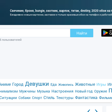
Свечение, броня, bungie, охотник, варлок, титан, destiny, 2020 обои на
Ежедневно новые картинки, заставки и только красивые обои на телефон и рабочий
Найти
05 пользователей
Девушки
Аниме
Город
Животные
Игры
ИИ
Еда
Живопись
П
нимализм
Настроения
Мужчины
Музыка
Новый год
Оружие
Стиль
Фантастика
Ситуации
Текстуры
Фильм
Собаки
Спорт