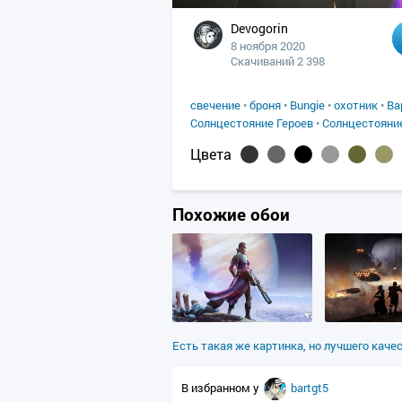
Devogorin
8 ноября 2020
Скачиваний 2 398
свечение
•
броня
•
Bungie
•
охотник
•
Ва
Солнцестояние Героев
•
Солнцестояни
Цвета
Похожие обои
Есть такая же картинка, но лучшего каче
В избранном у
bartgt5