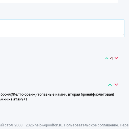
-1
я броня(Желто-оранж) топазные камни, вторая броня(фиолетовая)
амни на атаку+1.
ий стол
, 2008—2026
help@goodfon.ru
.
Пользовательское соглашение
.
Пере