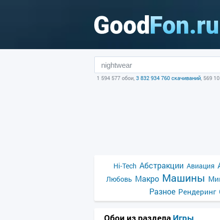
1 594 577 обои,
3 832 934 760 скачиваний
, 569 1
Абстракции
Hi-Tech
Авиация
Машины
Макро
Ми
Любовь
Разное
Рендеринг
Обои из раздела
Игры