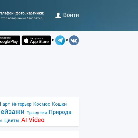
 телефон (фото, картинки)
Войти
 стол совершенно бесплатно.
и
и
 арт
Космос
Кошки
Интерьер
ейзажи
Природа
Праздники
AI Video
ы
Цветы