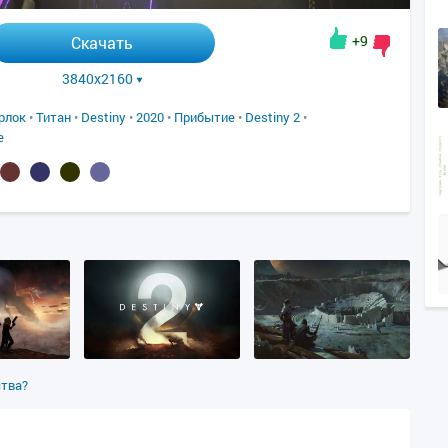
+9
Скачать
3840x2160
рлок
•
Титан
•
Destiny
•
2020
•
Прибытие
•
Destiny 2
•
е
ства?