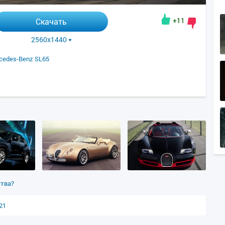
+11
Скачать
2560x1440
cedes-Benz SL65
ства?
21