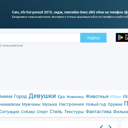
Cars, nfs hot pursuit 2010, сидж, mercedes-benz sl65 обои на телефон (
Ежедневно новые картинки, заставки и только красивые обои на телефон и рабочи
Найти
02 пользователя
Девушки
Аниме
Город
Животные
Игры
ИИ
Еда
Живопись
П
нимализм
Настроения
Мужчины
Музыка
Новый год
Оружие
Стиль
Фантастика
Ситуации
Текстуры
Фильм
Собаки
Спорт