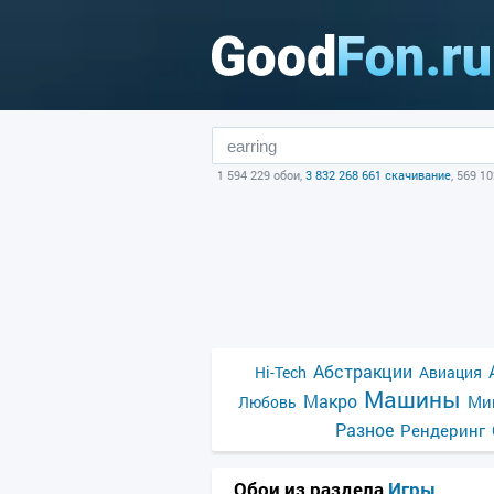
1 594 229 обои,
3 832 268 661 скачивание
, 569 1
Абстракции
Hi-Tech
Авиация
Машины
Макро
Ми
Любовь
Разное
Рендеринг
Обои из раздела
Игры