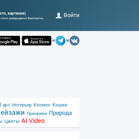
фото, картинки)
Войти
й стол совершенно бесплатно.
и
и
 арт
Космос
Кошки
Интерьер
ейзажи
Природа
Праздники
AI Video
ы
Цветы