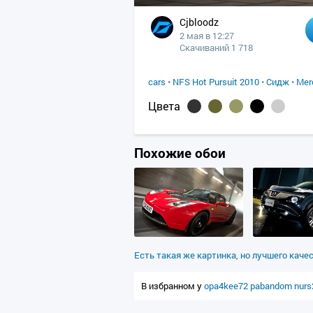
Cjbloodz
2 мая в 12:27
Скачиваний 1 718
cars
•
NFS Hot Pursuit 2010
•
Сидж
•
Mer
Цвета
Похожие обои
Есть такая же картинка, но лучшего каче
В избранном у
opa4kee72
pabandom
nurs