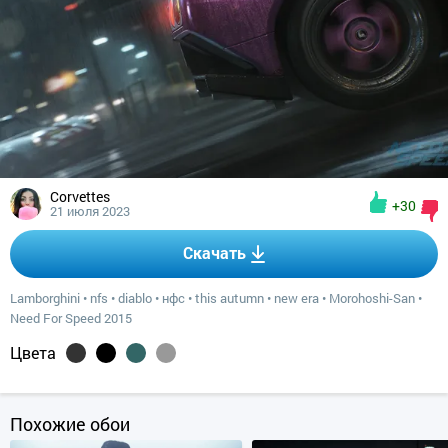
Corvettes
+30
21 июля 2023
Скачать
Lamborghini
•
nfs
•
diablo
•
нфс
•
this autumn
•
new era
•
Morohoshi-San
•
Need For Speed 2015
Цвета
Похожие обои