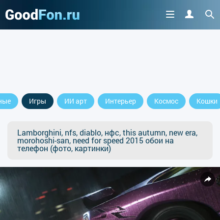
ные
Игры
ИИ арт
Интерьер
Космос
Кошки
Lamborghini, nfs, diablo, нфс, this autumn, new era,
morohoshi-san, need for speed 2015 обои на
телефон (фото, картинки)