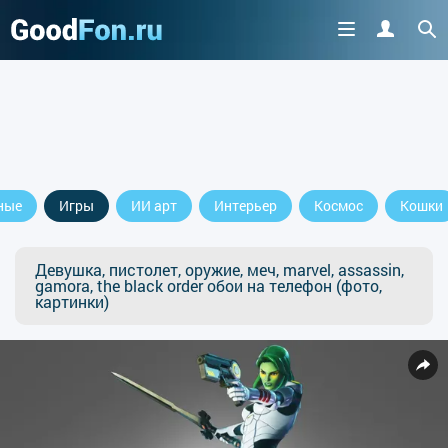
ные
Игры
ИИ арт
Интерьер
Космос
Кошки
Девушка, пистолет, оружие, меч, marvel, assassin,
gamora, the black order обои на телефон (фото,
картинки)