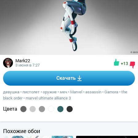
Mark22
+13
3 июня в 7:27
Скачать
девушка
•
пистолет
•
оружие
•
меч
•
Marvel
•
assassin
•
Gamora
•
the
black order
•
marvel ultimate alliance 3
Цвета
Похожие обои