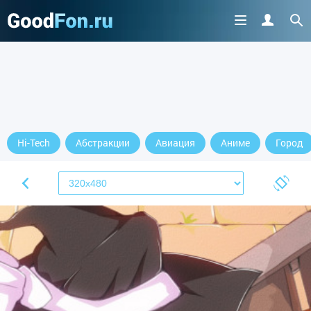
Hi-Tech
Абстракции
Авиация
Аниме
Город