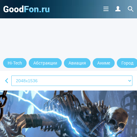
Hi-Tech
Абстракции
Авиация
Аниме
Город