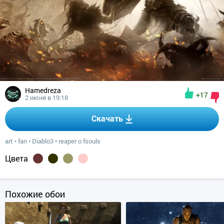
Hamedreza
+17
2 июня в 19:18
Скачать
art
•
fan
•
Diablo3
•
reaper o fsouls
Цвета
Похожие обои