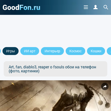
Игры
ИИ арт
Интерьер
Космос
Кошки
Art, fan, diablo3, reaper o fsouls обои на телефон
(фото, картинки)