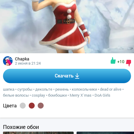
Chapka
+10
2 июня в 21:24
Скачать
шапка
•
сугробы
•
декольте
•
ремень
•
колокольчики
•
dead or alive
•
белые волосы
•
cosplay
•
бомбошки
•
Merry X`mas
•
DoA Girls
Цвета
Похожие обои