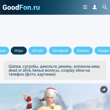
ные
Игры
ИИ арт
Интерьер
Космос
Кошки
Шапка, сугробы, декольте, ремень, колокольчики,
dead or alive, белые волосы, cosplay обои на
телефон (фото, картинки)