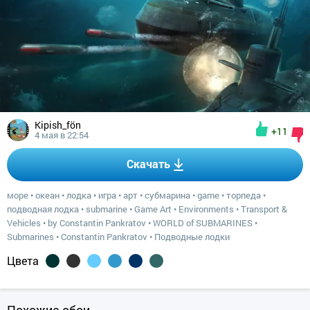
Kipish_fön
+11
4 мая в 22:54
Скачать
море
•
океан
•
лодка
•
игра
•
арт
•
субмарина
•
game
•
торпеда
•
подводная лодка
•
submarine
•
Game Art
•
Environments
•
Transport &
Vehicles
•
by Constantin Pankratov
•
WORLD of SUBMARINES
•
Submarines
•
Constantin Pankratov
•
Подводные лодки
Цвета
Похожие обои