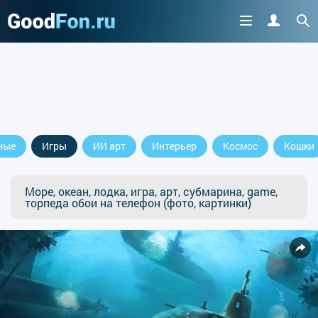
ные
Игры
ИИ арт
Интерьер
Космос
Кошки
Море, океан, лодка, игра, арт, субмарина, game,
торпеда обои на телефон (фото, картинки)