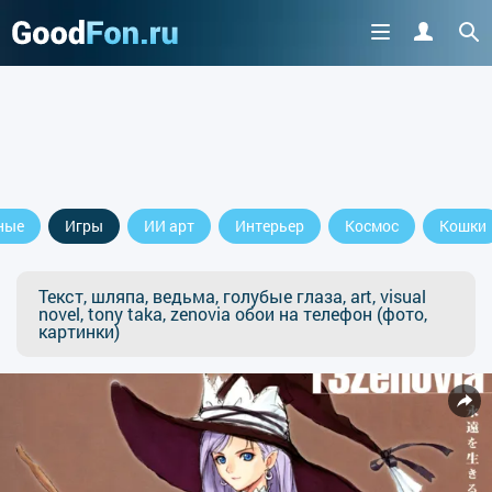
ные
Игры
ИИ арт
Интерьер
Космос
Кошки
Текст, шляпа, ведьма, голубые глаза, art, visual
novel, tony taka, zenovia обои на телефон (фото,
картинки)