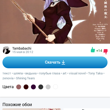
Tambabachi
+14
15 мая в 20:12
Скачать
текст
•
шляпа
•
ведьма
•
голубые глаза
•
art
•
visual novel
•
Tony Taka
•
zenovia
•
Shining Tears
Цвета
Похожие обои