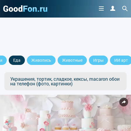
Cкачайте приложение
и
Еда
Живопись
Животные
Игры
ИИ арт
продолжить пользоваться сайтом
Украшения, тортик, сладкое, кексы, macaron обои
на телефон (фото, картинки)