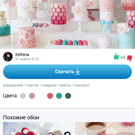
Xellena
+2
31 мая в 9:15
Скачать
украшения
•
тортик
•
сладкое
•
кексы
•
macaron
Цвета
Похожие обои