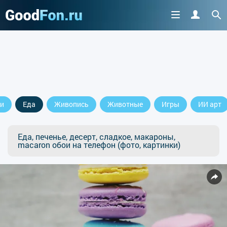
и
Еда
Живопись
Животные
Игры
ИИ арт
Еда, печенье, десерт, сладкое, макароны,
macaron обои на телефон (фото, картинки)