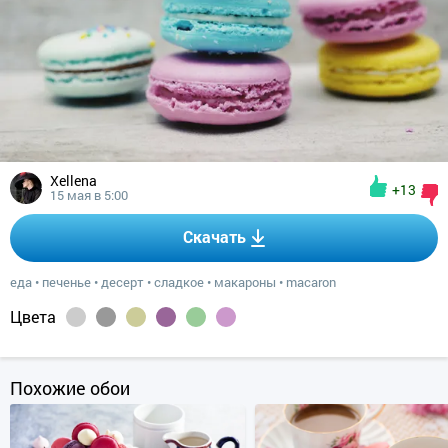
Xellena
+13
15 мая в 5:00
Скачать
еда
•
печенье
•
десерт
•
сладкое
•
макароны
•
macaron
Цвета
Похожие обои