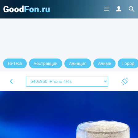
Hi-Tech
Абстракции
Авиация
Аниме
Город