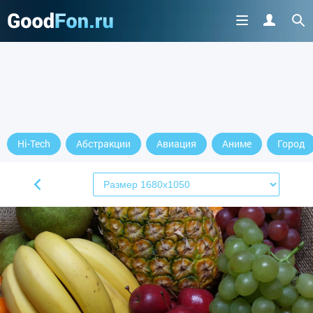
Hi-Tech
Абстракции
Авиация
Аниме
Город