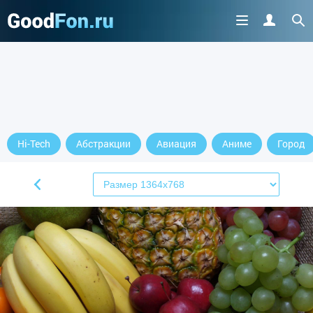
Hi-Tech
Абстракции
Авиация
Аниме
Город