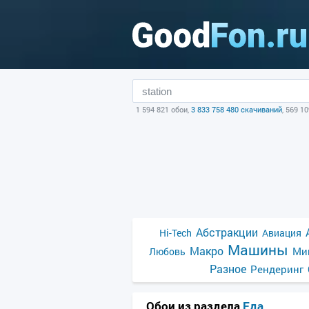
1 594 821 обои,
3 833 758 480 скачиваний
, 569 1
Абстракции
Hi-Tech
Авиация
Машины
Макро
Ми
Любовь
Разное
Рендеринг
Обои из раздела
Еда