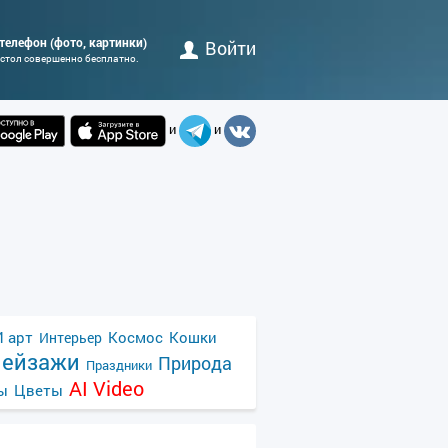
а телефон (фото, картинки)
Войти
 стол совершенно бесплатно.
и
и
 арт
Космос
Кошки
Интерьер
ейзажи
Природа
Праздники
AI Video
ы
Цветы