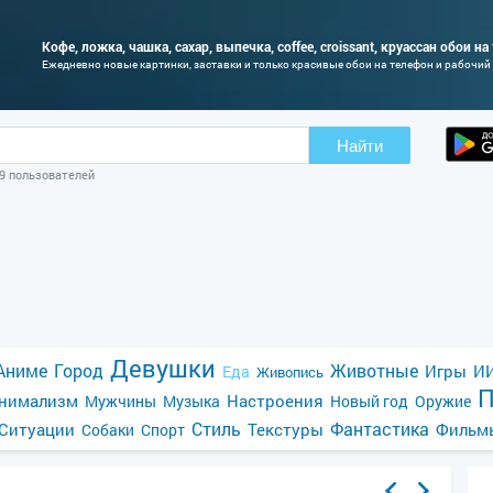
Кофе, ложка, чашка, сахар, выпечка, coffee, croissant, круассан обои н
Ежедневно новые картинки, заставки и только красивые обои на телефон и рабочий
Найти
09 пользователей
Девушки
Аниме
Город
Животные
Игры
ИИ
Еда
Живопись
П
нимализм
Настроения
Мужчины
Музыка
Новый год
Оружие
Стиль
Фантастика
Ситуации
Текстуры
Фильм
Собаки
Спорт