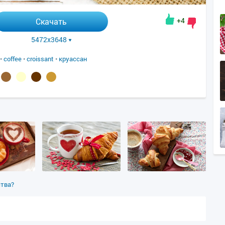
+4
Скачать
5472x3648
•
coffee
•
croissant
•
круассан
ства?