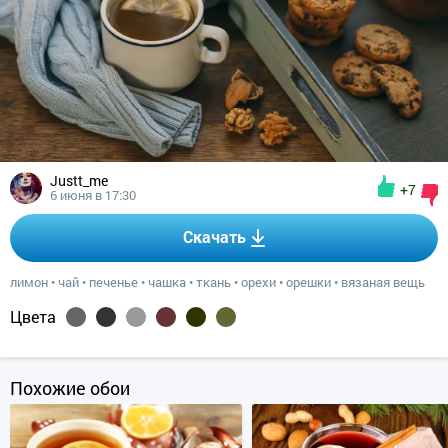
Justt_me
+7
6 июня в 17:30
Скачать
лимон
•
чай
•
печенье
•
чашка
•
ткань
•
орехи
•
орешки
•
вязаная вещь
Цвета
Похожие обои