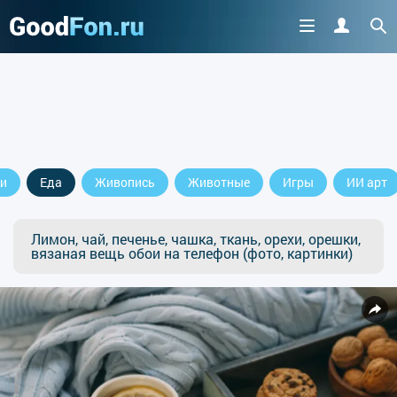
и
Еда
Живопись
Животные
Игры
ИИ арт
Лимон, чай, печенье, чашка, ткань, орехи, орешки,
вязаная вещь обои на телефон (фото, картинки)