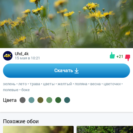
Uhd_4k
+21
15 мая в 10:21
Скачать
зелень
•
лето
•
трава
•
цветы
•
желтый
•
поляна
•
весна
•
цветочки
•
полевые
•
боке
Цвета
Похожие обои