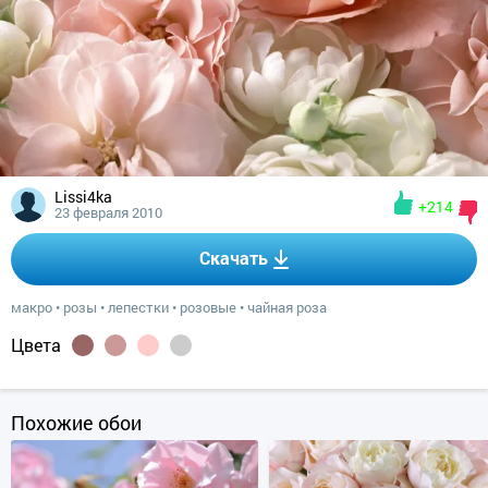
Lissi4ka
+214
23 февраля 2010
Скачать
макро
•
розы
•
лепестки
•
розовые
•
чайная роза
Цвета
Похожие обои