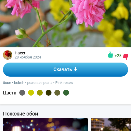
Hacer
+28
28 ноября 2024
Скачать
боке
•
bokeh
•
розовые розы
•
Pink roses
Цвета
Похожие обои