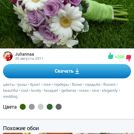
Juliannaa
+296
30 августа 2011
Скачать
цветы
•
розы
•
букет
•
rose
•
герберы
•
flower
•
свадьба
•
flowers
•
beautiful
•
cool
•
lovely
•
bouquet
•
gerberas
•
roses
•
nice
•
elegantly
•
wedding
Цвета
Похожие обои