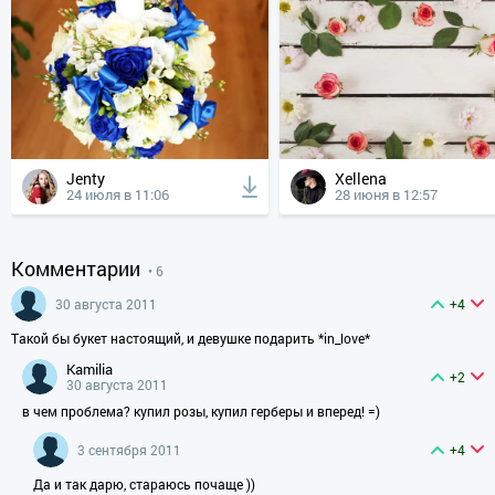
Jenty
Xellena
24 июля в 11:06
28 июня в 12:57
Комментарии
• 6
30 августа 2011
+4
Такой бы букет настоящий, и девушке подарить *in_love*
kamilia
+2
30 августа 2011
в чем проблема? купил розы, купил герберы и вперед! =)
3 сентября 2011
+4
Да и так дарю, стараюсь почаще ))