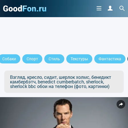
Собаки
Спорт
Стиль
Текстуры
Фантастика
Взгляд, кресло, сидит, шерлок холмс, бенедикт
камбербэтч, benedict cumberbatch, sherlock,
sherlock bbc обои на телефон (фото, картинки)