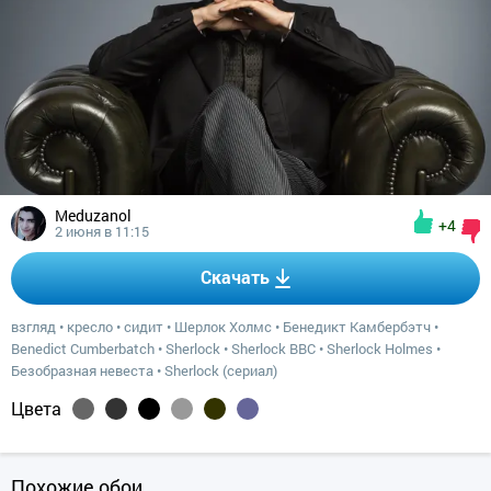
Meduzanol
+4
2 июня в 11:15
Скачать
взгляд
•
кресло
•
сидит
•
Шерлок Холмс
•
Бенедикт Камбербэтч
•
Benedict Cumberbatch
•
Sherlock
•
Sherlock BBC
•
Sherlock Holmes
•
Безобразная невеста
•
Sherlock (сериал)
Цвета
Похожие обои