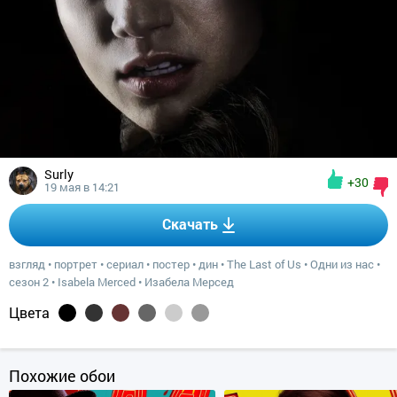
Surly
+30
19 мая в 14:21
Скачать
взгляд
•
портрет
•
сериал
•
постер
•
дин
•
The Last of Us
•
Одни из нас
•
сезон 2
•
Isabela Merced
•
Изабела Мерсед
Цвета
Похожие обои