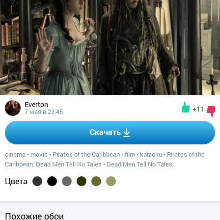
Everton
+11
7 мая в 23:45
Скачать
cinema
•
movie
•
Pirates of the Caribbean
•
film
•
kaizoku
•
Pirates of the
Caribbean: Dead Men Tell No Tales
•
Dead Men Tell No Tales
Цвета
Похожие обои