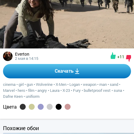
Everton
+11
2 мая в 14:15
Скачать
cinema
•
girl
•
gun
•
Wolverine
•
X-Men
•
Logan
•
weapon
•
man
•
sand
•
Marvel
•
hero
•
film
•
angry
•
Laura
•
X-23
•
Fury
•
bulletproof vest
•
suna
•
Dafne Keen
•
unifiorm
Цвета
Похожие обои