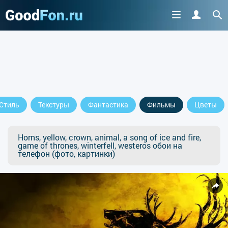
Стиль
Текстуры
Фантастика
Фильмы
Цветы
Horns, yellow, crown, animal, a song of ice and fire,
game of thrones, winterfell, westeros обои на
телефон (фото, картинки)