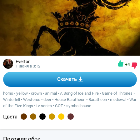
Everton
+4
1 июня в 3:12
Скачать
horns
•
yellow
•
crown
•
animal
•
A Song of Ice and Fire
•
Game of Thrones
•
Winterfell
•
Westeros
•
deer
•
House Baratheon
•
Baratheon
•
medieval
•
War
of the Five Kings
•
tv series
•
GOT
•
symbol house
Цвета
Похожие обои