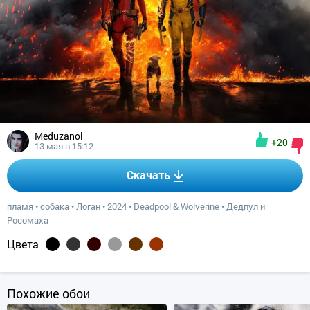
Meduzanol
+20
13 мая в 15:12
Скачать
пламя
•
собака
•
Логан
•
2024
•
Deadpool & Wolverine
•
Дедпул и
Росомаха
Цвета
Похожие обои