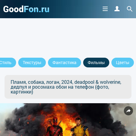
Стиль
Текстуры
Фантастика
Фильмы
Цветы
Пламя, собака, логан, 2024, deadpool & wolverine,
дедпул и росомаха обои на телефон (фото,
картинки)