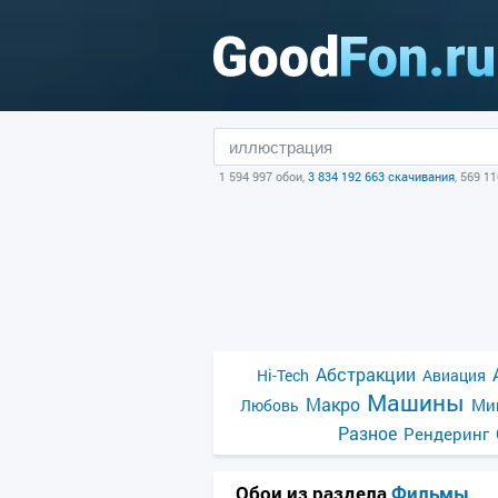
1 594 997 обои,
3 834 192 663 скачивания
, 569 1
Абстракции
Hi-Tech
Авиация
Машины
Макро
Ми
Любовь
Разное
Рендеринг
Обои из раздела
Фильмы