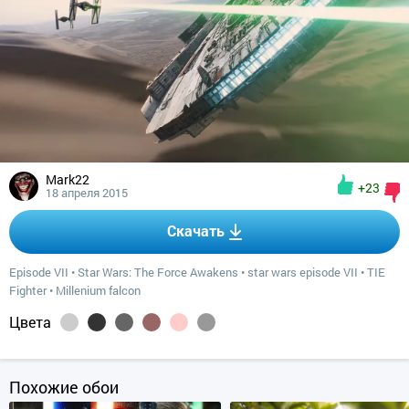
Mark22
+23
18 апреля 2015
Скачать
Episode VII
•
Star Wars: The Force Awakens
•
star wars episode VII
•
TIE
Fighter
•
Millenium falcon
Цвета
Похожие обои