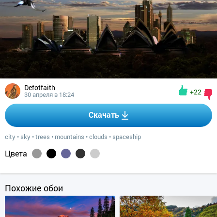
Defotfaith
+22
30 апреля в 18:24
Скачать
city
•
sky
•
trees
•
mountains
•
clouds
•
spaceship
Цвета
Похожие обои