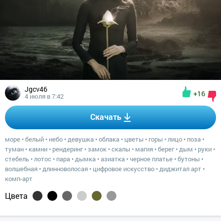
Jgcv46
+16
4 июля в 7:42
Скачать
море
•
белый
•
небо
•
девушка
•
облака
•
цветы
•
горы
•
лицо
•
поза
•
туман
•
камни
•
рендеринг
•
замок
•
скалы
•
магия
•
берег
•
дым
•
руки
•
стебель
•
лотос
•
пара
•
дымка
•
азиатка
•
черное платье
•
бутоны
•
волшебная
•
длинноволосая
•
цифровое искусство
•
диджитал арт
•
комп-арт
Цвета