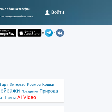
щение обои на телефон
Войти
стол совершенно бесплатно.
и
и
 арт
Космос
Кошки
Интерьер
ейзажи
Природа
Праздники
AI Video
ы
Цветы