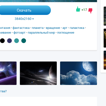
+17
Скачать
3840x2160
нтазия
•
фантастика
•
планета
•
вращение
•
арт
•
галактика
•
чивание
•
фотоарт
•
параллельный мир
•
поглощение
ства?