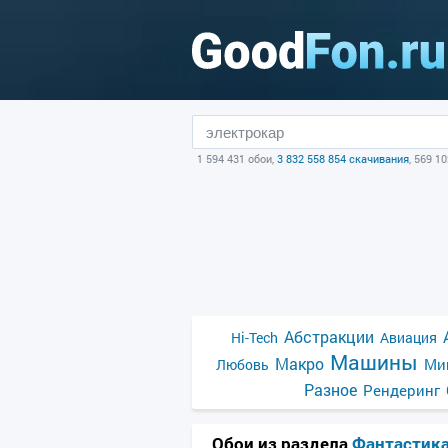
1 594 431 обои,
3 832 558 854 скачивания
, 569 1
Абстракции
Hi-Tech
Авиация
Машины
Макро
Ми
Любовь
Разное
Рендеринг
Обои из раздела
Фантастик