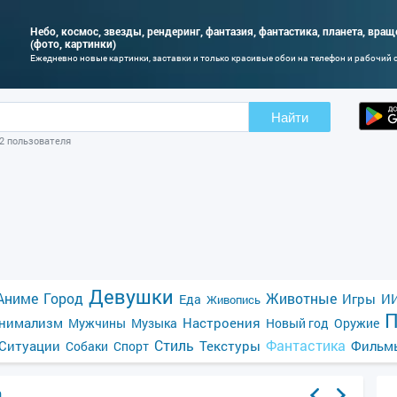
Небо, космос, звезды, рендеринг, фантазия, фантастика, планета, вра
(фото, картинки)
Ежедневно новые картинки, заставки и только красивые обои на телефон и рабочий 
Найти
02 пользователя
Девушки
Аниме
Город
Животные
Игры
ИИ
Еда
Живопись
П
нимализм
Настроения
Мужчины
Музыка
Новый год
Оружие
Стиль
Фантастика
Ситуации
Текстуры
Фильм
Собаки
Спорт
а