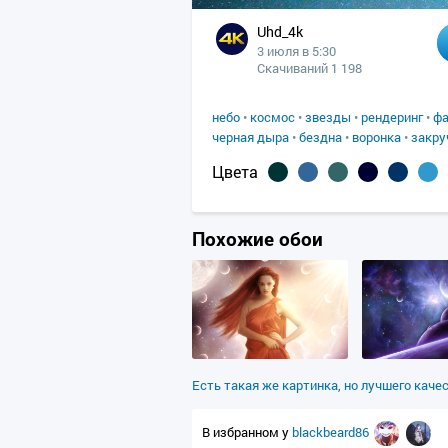
Uhd_4k
3 июля в 5:30
Скачиваний 1 198
небо
•
космос
•
звезды
•
рендеринг
•
фа
черная дыра
•
бездна
•
воронка
•
закру
Цвета
Похожие обои
Есть такая же картинка, но лучшего каче
В избранном у
blackbeard86