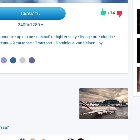
+14
Скачать
2400x1280
анспорт
•
арт
•
три
•
самолёт
•
fighter
•
sky
•
flying
•
art
•
clouds
•
ктивный самолет
•
Transport
•
Dominique van Velsen
•
by
ства?