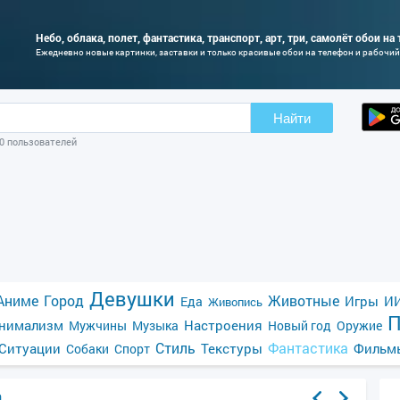
Небо, облака, полет, фантастика, транспорт, арт, три, самолёт обои на
Ежедневно новые картинки, заставки и только красивые обои на телефон и рабочий
Найти
00 пользователей
Девушки
Аниме
Город
Животные
Игры
ИИ
Еда
Живопись
П
нимализм
Настроения
Мужчины
Музыка
Новый год
Оружие
Стиль
Фантастика
Ситуации
Текстуры
Фильм
Собаки
Спорт
а