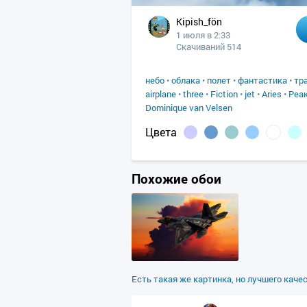
Kipish_fön
1 июля в 2:33
Скачиваний 514
небо
•
облака
•
полет
•
фантастика
•
тр
airplane
•
three
•
Fiction
•
jet
•
Aries
•
Реа
Dominique van Velsen
Цвета
Похожие обои
Есть такая же картинка, но лучшего каче