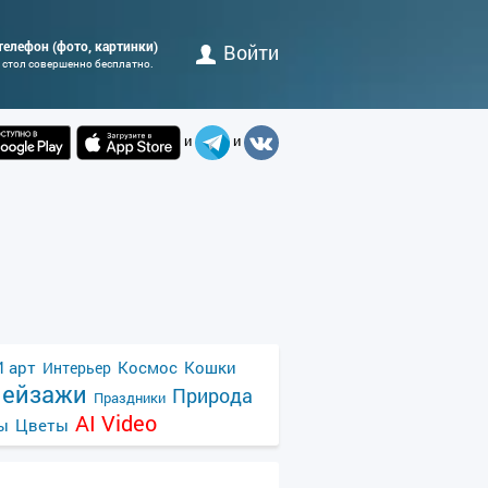
 телефон (фото, картинки)
Войти
 стол совершенно бесплатно.
и
и
 арт
Космос
Кошки
Интерьер
ейзажи
Природа
Праздники
AI Video
ы
Цветы