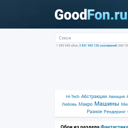
1 593 949 обои,
3 831 943 126 скачиваний
, 569 1
Абстракции
Hi-Tech
Авиация
Машины
Макро
Ми
Любовь
Разное
Рендеринг
Обои из раздела
Фантастик