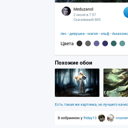
Meduzanol
2 июня в 7:57
Скачиваний 865
лес
•
девушка
•
магия
•
эльф
•
Амазонк
Цвета
Похожие обои
Есть такая же картинка, но лучшего каче
В избранном у
friday13
crusoe