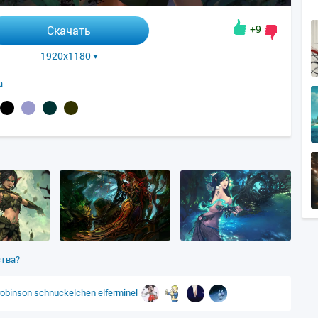
+9
Скачать
1920x1180
а
ства?
robinson
schnuckelchen
elferminel