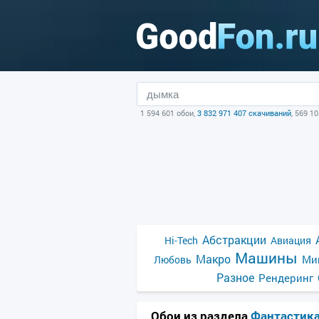
1 594 601 обои,
3 832 971 407 скачиваний
, 569 1
Абстракции
Hi-Tech
Авиация
Машины
Макро
Ми
Любовь
Разное
Рендеринг
Обои из раздела
Фантастик