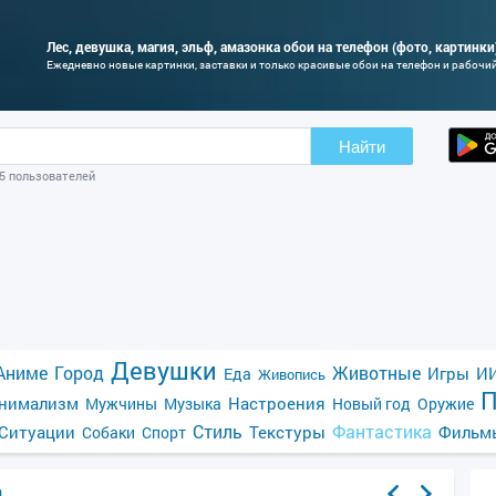
Лес, девушка, магия, эльф, амазонка обои на телефон (фото, картинки
Ежедневно новые картинки, заставки и только красивые обои на телефон и рабочи
Найти
05 пользователей
Девушки
Аниме
Город
Животные
Игры
ИИ
Еда
Живопись
П
нимализм
Настроения
Мужчины
Музыка
Новый год
Оружие
Стиль
Фантастика
Ситуации
Текстуры
Фильм
Собаки
Спорт
а