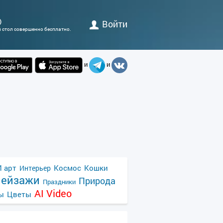
)
Войти
й стол совершенно бесплатно.
и
и
 арт
Космос
Кошки
Интерьер
ейзажи
Природа
Праздники
AI Video
ы
Цветы