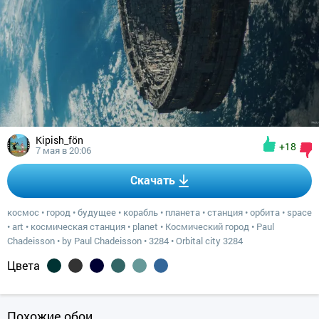
Kipish_fön
+18
7 мая в 20:06
Скачать
космос
•
город
•
будущее
•
корабль
•
планета
•
станция
•
орбита
•
space
•
art
•
космическая станция
•
planet
•
Космический город
•
Paul
Chadeisson
•
by Paul Chadeisson
•
3284
•
Orbital city 3284
Цвета
Похожие обои