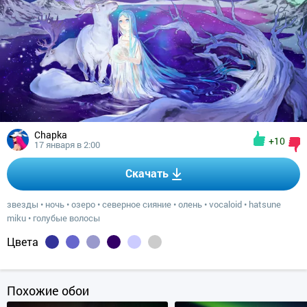
Chapka
+10
17 января в 2:00
Скачать
звезды
•
ночь
•
озеро
•
северное сияние
•
олень
•
vocaloid
•
hatsune
miku
•
голубые волосы
Цвета
Похожие обои