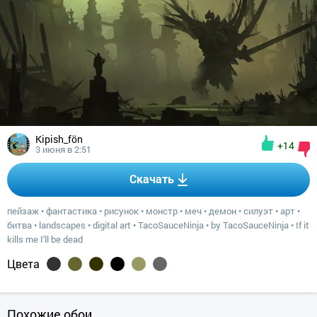
Kipish_fön
+14
3 июня в 2:51
Скачать
пейзаж
•
фантастика
•
рисунок
•
монстр
•
меч
•
демон
•
силуэт
•
арт
•
битва
•
landscapes
•
digital art
•
TacoSauceNinja
•
by TacoSauceNinja
•
If it
kills me I'll be dead
Цвета
Похожие обои