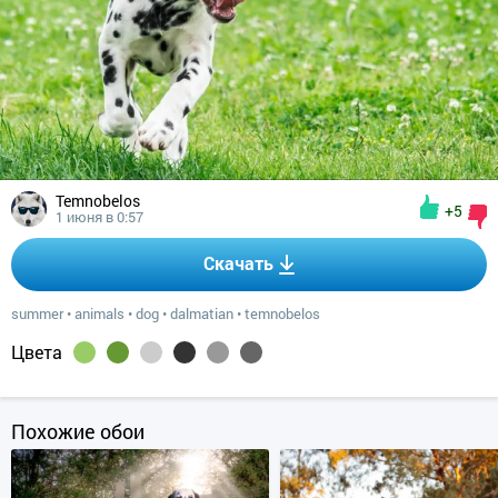
Temnobelos
+5
1 июня в 0:57
Скачать
summer
•
animals
•
dog
•
dalmatian
•
temnobelos
Цвета
Похожие обои