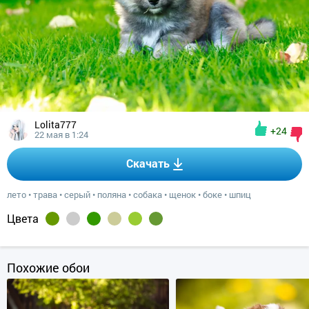
Lolita777
+24
22 мая в 1:24
Скачать
лето
•
трава
•
серый
•
поляна
•
собака
•
щенок
•
боке
•
шпиц
Цвета
Похожие обои