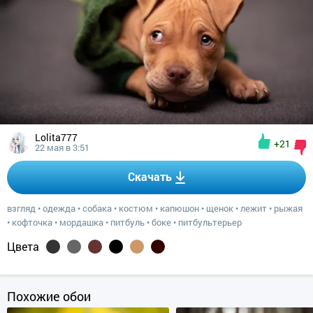
Lolita777
+21
22 мая в 3:51
Скачать
взгляд
•
одежда
•
собака
•
костюм
•
капюшон
•
щенок
•
лежит
•
рыжая
•
кофточка
•
мордашка
•
питбуль
•
боке
•
питбультерьер
Цвета
Похожие обои