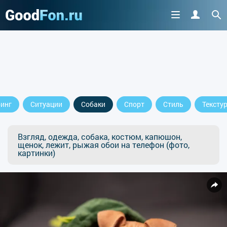
инг
Ситуации
Собаки
Спорт
Стиль
Тексту
Взгляд, одежда, собака, костюм, капюшон,
щенок, лежит, рыжая обои на телефон (фото,
картинки)