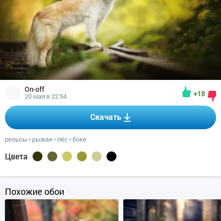
On-off
+18
20 мая в 22:54
Скачать
рельсы
•
рыжая
•
пёс
•
боке
Цвета
Похожие обои